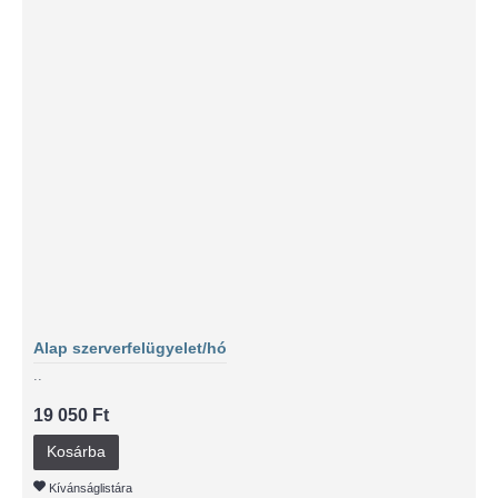
Alap szerverfelügyelet/hó
..
19 050 Ft
Kosárba
Kívánságlistára