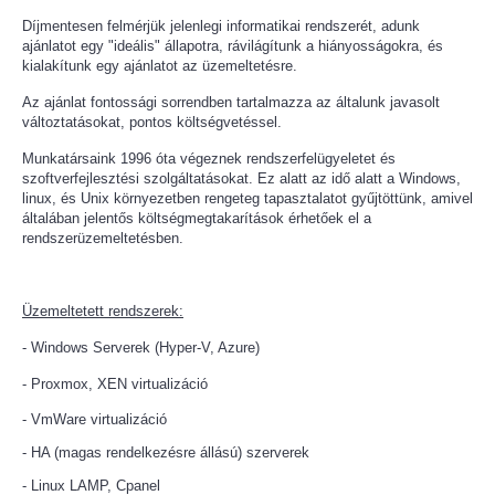
Díjmentesen felmérjük jelenlegi informatikai rendszerét, adunk
ajánlatot egy "ideális" állapotra, rávilágítunk a hiányosságokra, és
kialakítunk egy ajánlatot az üzemeltetésre.
Az ajánlat fontossági sorrendben tartalmazza az általunk javasolt
változtatásokat, pontos költségvetéssel.
Munkatársaink 1996 óta végeznek rendszerfelügyeletet és
szoftverfejlesztési szolgáltatásokat. Ez alatt az idő alatt a Windows,
linux, és Unix környezetben rengeteg tapasztalatot gyűjtöttünk, amivel
általában jelentős költségmegtakarítások érhetőek el a
rendszerüzemeltetésben.
Üzemeltetett rendszerek:
- Windows Serverek (Hyper-V, Azure)
- Proxmox, XEN virtualizáció
- VmWare virtualizáció
- HA (magas rendelkezésre állású) szerverek
- Linux LAMP, Cpanel