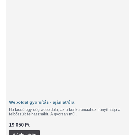
Weboldal gyorsítás - ajánlat/óra
Ha lassú egy cég weboldala, az a konkurenciához irányíthatja a
felbőszült felhasználót. A gyorsan mű..
19 050 Ft
Ajánlatkérés