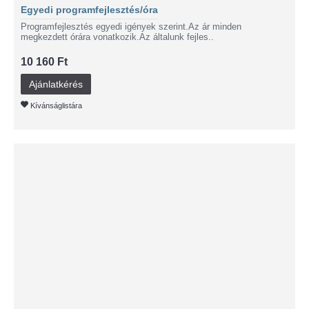
Egyedi programfejlesztés/óra
Programfejlesztés egyedi igények szerint.Az ár minden
megkezdett órára vonatkozik.Az általunk fejles..
10 160 Ft
Ajánlatkérés
Kívánságlistára