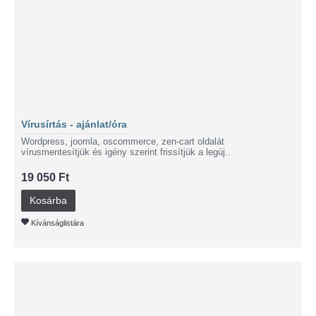
Vírusírtás - ajánlat/óra
Wordpress, joomla, oscommerce, zen-cart oldalát
vírusmentesítjük és igény szerint frissítjük a legúj..
19 050 Ft
Kosárba
Kívánságlistára