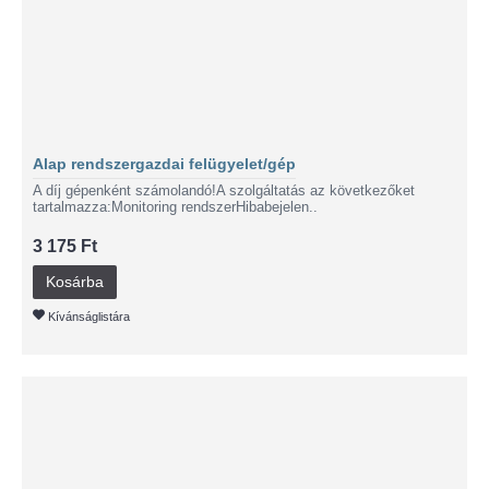
Alap rendszergazdai felügyelet/gép
A díj gépenként számolandó!A szolgáltatás az következőket
tartalmazza:Monitoring rendszerHibabejelen..
3 175 Ft
Kosárba
Kívánságlistára