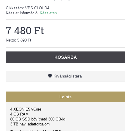
Cikkszám:
VPS CLOUD4
Készlet információ:
Készleten
7 480 Ft
Nettó: 5 890 Ft
KOSÁRBA
Kívánságlistára
Leírás
4 XEON E5 vCore
4 GB RAM
80 GB SSD bővíthető 300 GB-ig
3 TB havi adatforgalom