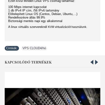
Ezen kívül
Minden Linux VPS
​csomag ​
tartalmaz:
100 Mbps internet kapcsolat
1 db IPv4 IP cím, /56 IPv6 tartomány
Előtelepített Linux OS (Centos, Debian, Ubuntu,…)
Rendelkezésre állás 99.9%
Biztonsági mentés
napi
egy alkalommal
A linux virtuális szervereknél
KVM virtualizációt használunk.
Címkék:
VPS CLOUD4​/hó
KAPCSOLÓDÓ TERMÉKEK