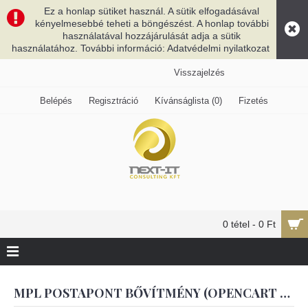
Ez a honlap sütiket használ. A sütik elfogadásával
kényelmesebbé teheti a böngészést. A honlap további
használatával hozzájárulását adja a sütik
használatához. További információ: Adatvédelmi nyilatkozat
Visszajelzés
Belépés
Regisztráció
Kívánságlista (
0
)
Fizetés
0 tétel - 0 Ft
MPL POSTAPONT BŐVÍTMÉNY (OPENCART 2.X.-ES VERZIÓKHOZ)