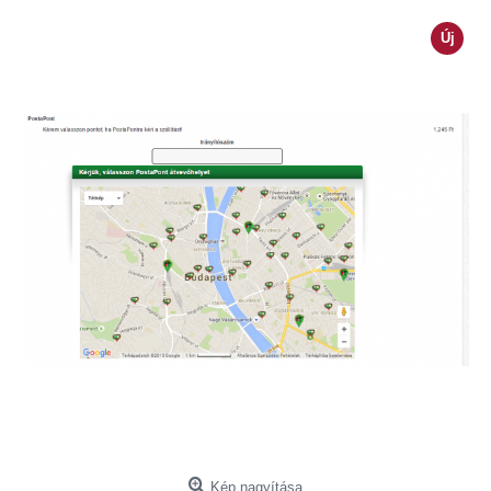
Új
Kép nagyítása