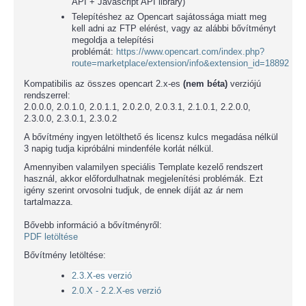
API + Javascript API library)
Telepítéshez az Opencart sajátossága miatt meg
kell adni az FTP elérést, vagy az alábbi bővítményt
megoldja a telepítési
problémát:
https://www.opencart.com/index.php?
route=marketplace/extension/info&extension_id=18892
Kompatibilis az összes opencart 2.x-es
(nem béta)
verziójú
rendszerrel:
2.0.0.0, 2.0.1.0, 2.0.1.1, 2.0.2.0, 2.0.3.1, 2.1.0.1, 2.2.0.0,
2.3.0.0, 2.3.0.1, 2.3.0.2
A bővítmény ingyen letölthető és licensz kulcs megadása nélkül
3 napig tudja kipróbálni mindenféle korlát nélkül.
Amennyiben valamilyen speciális Template kezelő rendszert
használ, akkor előfordulhatnak megjelenítési problémák. Ezt
igény szerint orvosolni tudjuk, de ennek díját az ár nem
tartalmazza.
Bővebb információ a bővítményről:
PDF letöltése
Bővítmény letöltése:
2.3.X-es verzió
2.0.X - 2.2.X-es verzió