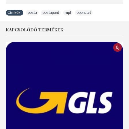
Címkék:
posta
,
postapont
,
mpl
,
opencart
KAPCSOLÓDÓ TERMÉKEK
Új