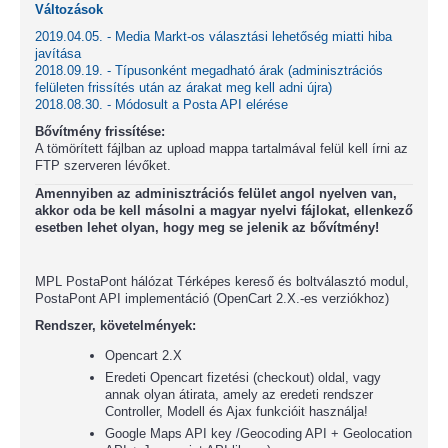
Változások
2019.04.05. - Media Markt-os választási lehetőség miatti hiba
javítása
2018.09.19. - Típusonként megadható árak (adminisztrációs
felületen frissítés után az árakat meg kell adni újra)
2018.08.30. - Módosult a Posta API elérése
Bővítmény frissítése:
A tömörített fájlban az upload mappa tartalmával felül kell írni az
FTP szerveren lévőket.
Amennyiben az adminisztrációs felület angol nyelven van,
akkor oda be kell másolni a magyar nyelvi fájlokat, ellenkező
esetben lehet olyan, hogy meg se jelenik az bővítmény!
MPL PostaPont hálózat Térképes kereső és boltválasztó modul,
PostaPont API implementáció (OpenCart 2.X.-es verziókhoz)
Rendszer, követelmények:
Opencart 2.X
Eredeti Opencart fizetési (checkout) oldal, vagy
annak olyan átirata, amely az eredeti rendszer
Controller, Modell és Ajax funkcióit használja!
Google Maps API key /Geocoding API + Geolocation